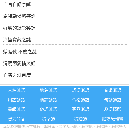
自言自語字謎
希特勒侵略笑話
好笑的謎語笑話
海盜寶藏之謎
蝙蝠俠 不敗之謎
清明節愛情笑話
亡者之謎百度
人名謎語
地名謎語
詞語謎語
音樂謎語
用語謎語
稱謂謎語
帶格謎語
句謎謎語
書報謎語
俗語謎語
藥品謎語
謎語精選
智力問答
猜字謎
猜燈謎
腦筋急轉彎
本站為您提供猜字謎題目與答案，冷笑話猜謎，猜燈謎，猜謎語，猜謎語大