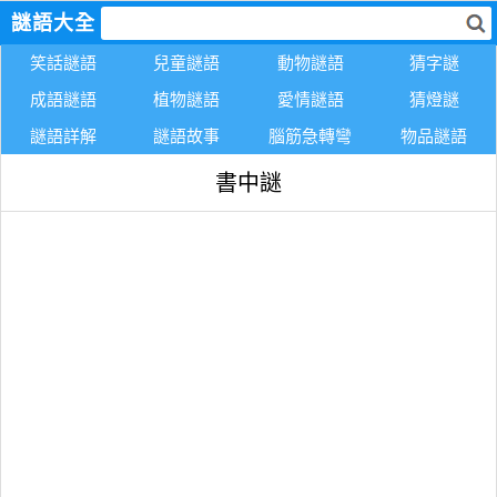
謎語大全
笑話謎語
兒童謎語
動物謎語
猜字謎
成語謎語
植物謎語
愛情謎語
猜燈謎
謎語詳解
謎語故事
腦筋急轉彎
物品謎語
書中謎