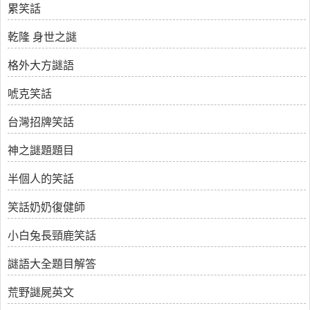
累笑話
乾隆 身世之謎
格外大方謎語
唬克笑話
台灣招牌笑話
神之謎題題目
半個人的笑話
笑話奶奶復健師
小白兔長頸鹿笑話
謎語大全題目解答
荒野謎屍英文