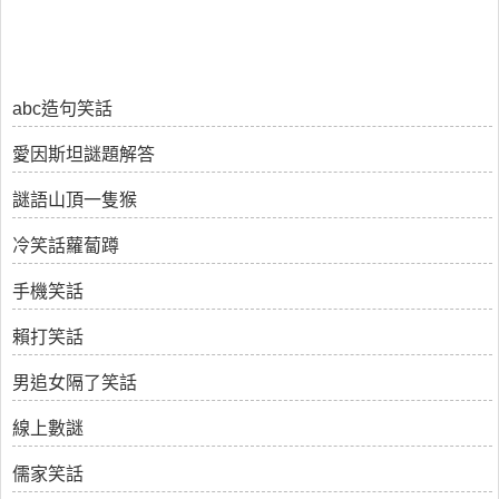
abc造句笑話
愛因斯坦謎題解答
謎語山頂一隻猴
冷笑話蘿蔔蹲
手機笑話
賴打笑話
男追女隔了笑話
線上數謎
儒家笑話