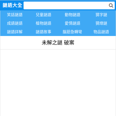
謎語大全
笑話謎語
兒童謎語
動物謎語
猜字謎
成語謎語
植物謎語
愛情謎語
猜燈謎
謎語詳解
謎語故事
腦筋急轉彎
物品謎語
未解之謎 破案