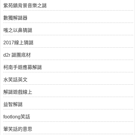
紫苑鎮背景音樂之謎
數獨解謎器
嗤之以鼻猜謎
2017線上猜謎
d2r 謎團底材
柯南手遊應募解謎
水笑話英文
解謎遊戲線上
益智解謎
footlong笑話
葷笑話的意思