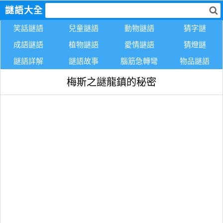
謎語大全
笑話謎語
兒童謎語
動物謎語
猜字謎
成語謎語
植物謎語
愛情謎語
猜燈謎
謎語詳解
謎語故事
腦筋急轉彎
物品謎語
梅斯之謎龍鎮的秘密