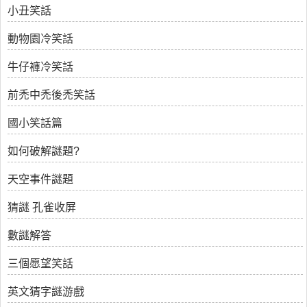
小丑笑話
動物園冷笑話
牛仔褲冷笑話
前禿中禿後禿笑話
國小笑話篇
如何破解謎題?
天空事件謎題
猜謎 孔雀收屏
數謎解答
三個愿望笑話
英文猜字謎游戲