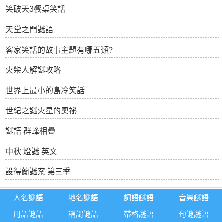
笑破天3餐桌笑話
天堂之門謎語
客家笑話的故事主題有哪五類?
火柴人解謎攻略
世界上最小的島冷笑話
世紀之謎火星的奧祕
謎語 群峰相疊
中秋 燈謎 英文
設得蘭謎案 第三季
人名謎語
地名謎語
詞語謎語
音樂謎語
用語謎語
稱謂謎語
帶格謎語
句謎謎語