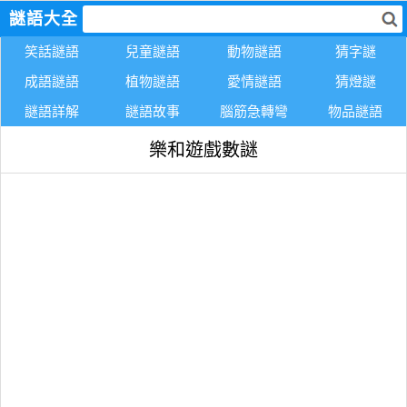
謎語大全
笑話謎語
兒童謎語
動物謎語
猜字謎
成語謎語
植物謎語
愛情謎語
猜燈謎
謎語詳解
謎語故事
腦筋急轉彎
物品謎語
樂和遊戲數謎