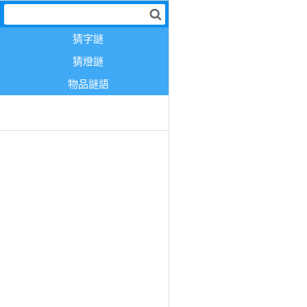
猜字謎
猜燈謎
物品謎語