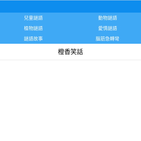
兒童謎語
動物謎語
植物謎語
愛情謎語
謎語故事
腦筋急轉彎
橙香笑話