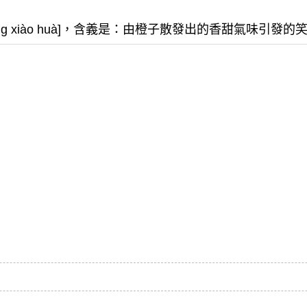
iāng xiào huà]，含義是：由橙子散發出的香甜氣味引發