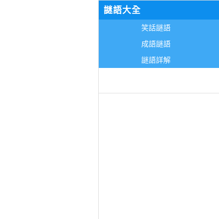
謎語大全
笑話謎語
成語謎語
謎語詳解