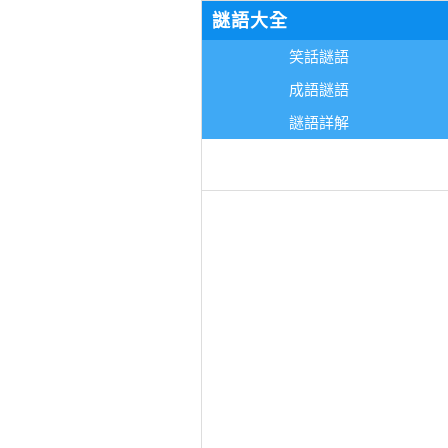
謎語大全
笑話謎語
成語謎語
謎語詳解