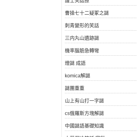
護士笑話撩
曹操七十二疑冢之謎
刺青變形的笑話
三内丸山遺跡謎
機率腦筋急轉彎
燈謎 成語
komica解謎
謎團重重
山上有山打一字謎
cs俄羅斯方塊解謎
中國謎語基礎知識