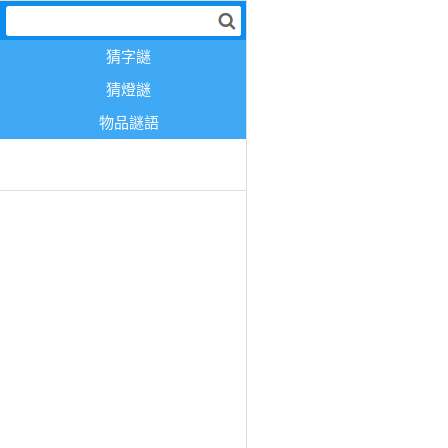
猜字謎
猜燈謎
物品謎語