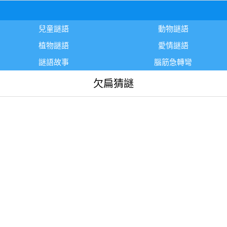
兒童謎語
動物謎語
植物謎語
愛情謎語
謎語故事
腦筋急轉彎
欠扁猜謎