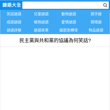
謎語大全
笑話謎語
兒童謎語
動物謎語
猜字謎
成語謎語
植物謎語
愛情謎語
猜燈謎
謎語詳解
謎語故事
腦筋急轉彎
物品謎語
民主黨與共和黨的協議為何笑話?