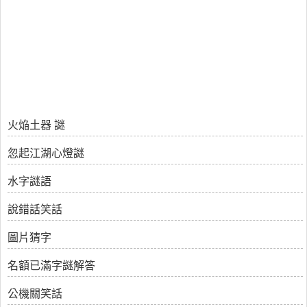
火焔土器 謎
忽起江湖心燈謎
水字謎語
說錯話笑話
圖片猜字
名額已滿字謎解答
公機關笑話