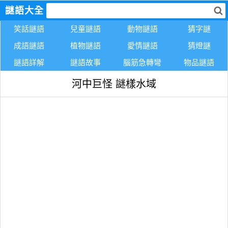
謎語大全
笑話謎語
兒童謎語
動物謎語
猜字謎
成語謎語
植物謎語
愛情謎語
猜燈謎
謎語詳解
謎語故事
腦筋急轉彎
物品謎語
河中巨怪 謎樣水域