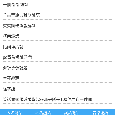
十個哥哥 燈謎
千古牽連刀難割謎語
寶寶餅乾遊戲解謎
柯南謎語
比爾博猜謎
pc冒險解謎游戲
海祈尊像謎題
生死謎藏
強字謎
笑話買衣服球棒舉起來那是隊長100件才有一件喔
人名謎語
地名謎語
詞語謎語
音樂謎語