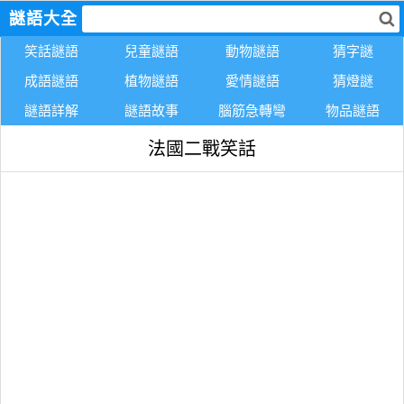
謎語大全
笑話謎語
兒童謎語
動物謎語
猜字謎
成語謎語
植物謎語
愛情謎語
猜燈謎
謎語詳解
謎語故事
腦筋急轉彎
物品謎語
法國二戰笑話