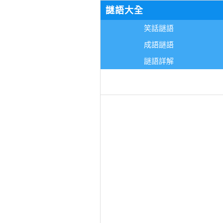
謎語大全
笑話謎語
成語謎語
謎語詳解