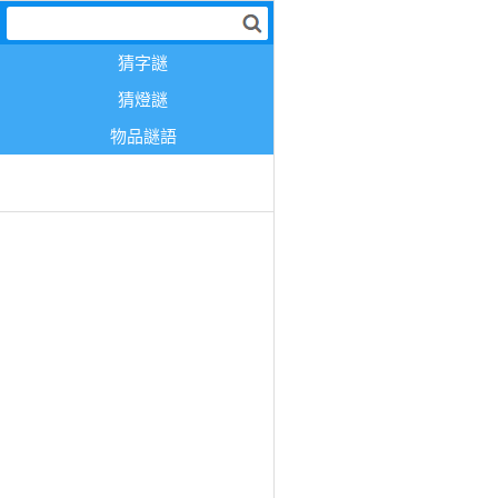
猜字謎
猜燈謎
物品謎語