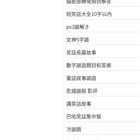
腦筋急轉彎題目解答
短笑話大全10字以內
ps3謎解き
女神5字謎
笑話長篇故事
數字謎語題目和答案
童話故事謎語
危城謎殺 影評
講笑話故事
巴哈笑話集中營
冷謎題