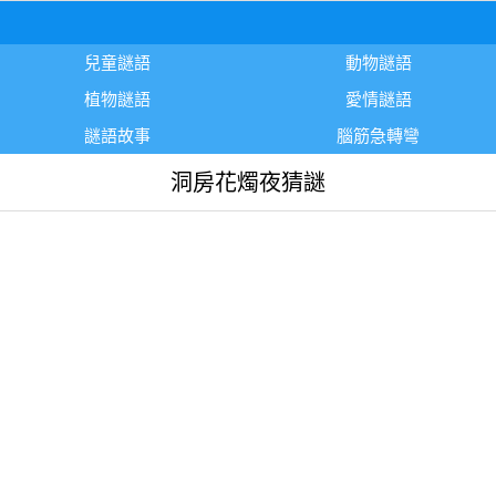
兒童謎語
動物謎語
植物謎語
愛情謎語
謎語故事
腦筋急轉彎
洞房花燭夜猜謎