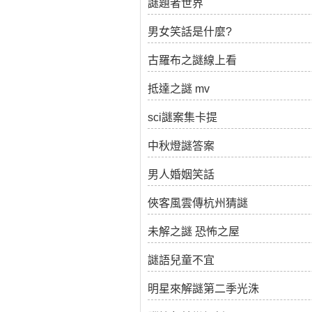
謎題者世界
男女笑話是什麼?
古羅布之謎線上看
抵達之謎 mv
sci謎案集卡提
中秋燈謎答案
男人婚姻笑話
俠客風雲傳杭州猜謎
未解之謎 恐怖之屋
謎語兒童不宜
明星來解謎第二季光洙