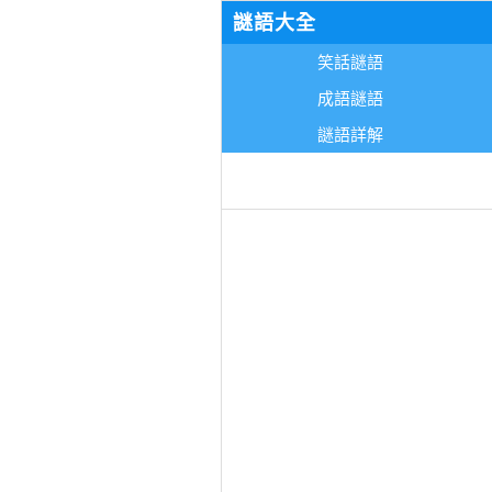
謎語大全
笑話謎語
成語謎語
謎語詳解