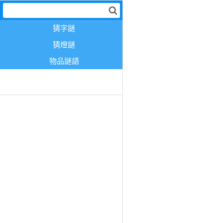
猜字謎
猜燈謎
物品謎語