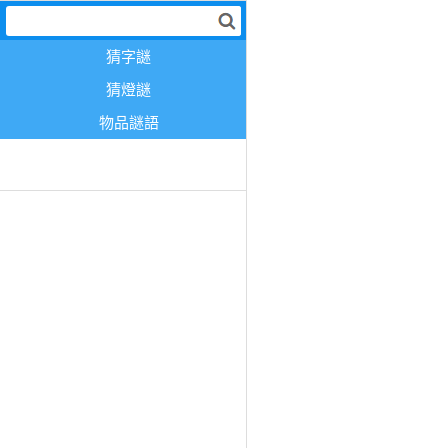
猜字謎
猜燈謎
物品謎語