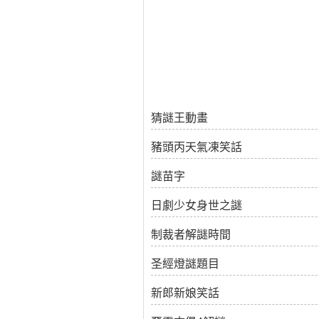
猜謎王動畫
豬頭丙天氣凍笑話
謎苗字
日劇少女身世之謎
制裁者解謎時間
圣經燈謎題目
新郎新娘笑話