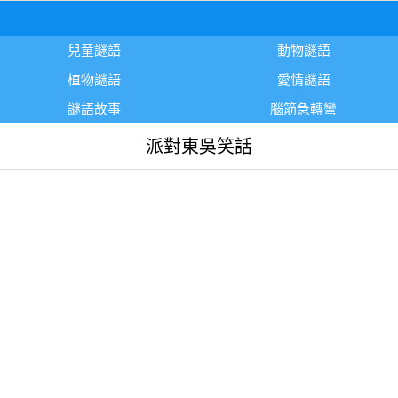
兒童謎語
動物謎語
植物謎語
愛情謎語
謎語故事
腦筋急轉彎
派對東吳笑話