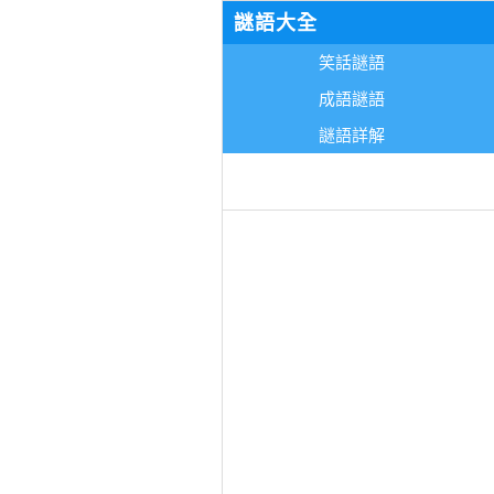
謎語大全
笑話謎語
成語謎語
謎語詳解