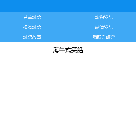
兒童謎語
動物謎語
植物謎語
愛情謎語
謎語故事
腦筋急轉彎
海牛式笑話