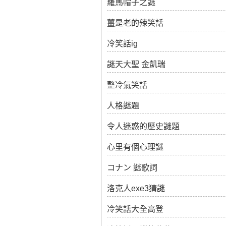
羅馬帽子之謎
薑是老的辣笑話
冷笑話ig
謎天大聖 金凱瑞
整冷氣笑話
人格謎題
令人迷惑的歷史謎題
心里有個心理謎
コナン 謎歌詞
洛克人exe3猜謎
冷笑話大全高登