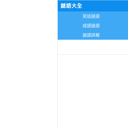
謎語大全
笑話謎語
成語謎語
謎語詳解