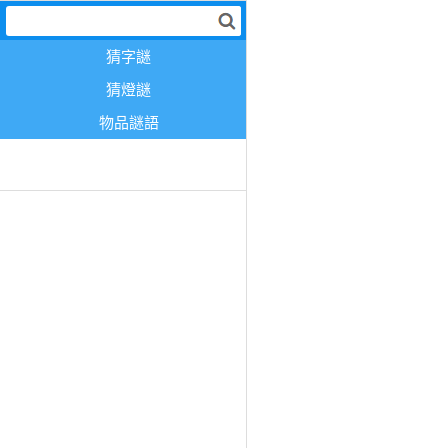
猜字謎
猜燈謎
物品謎語