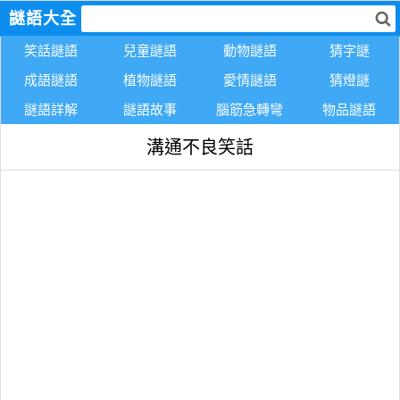
謎語大全
笑話謎語
兒童謎語
動物謎語
猜字謎
成語謎語
植物謎語
愛情謎語
猜燈謎
謎語詳解
謎語故事
腦筋急轉彎
物品謎語
溝通不良笑話