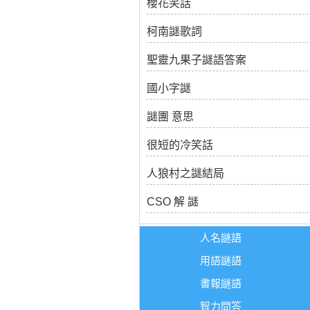
櫻花笑話
柯南謎歌詞
聖靈九果子謎語答案
國小字謎
謎團 意思
很短的冷笑話
人狼村之謎結局
CSO 解 謎
人名謎語
用語謎語
書報謎語
智力問答