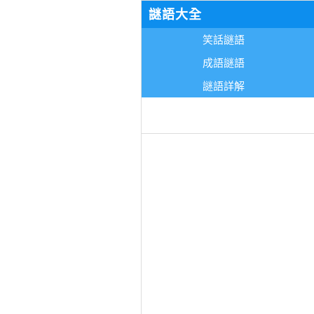
謎語大全
笑話謎語
成語謎語
謎語詳解