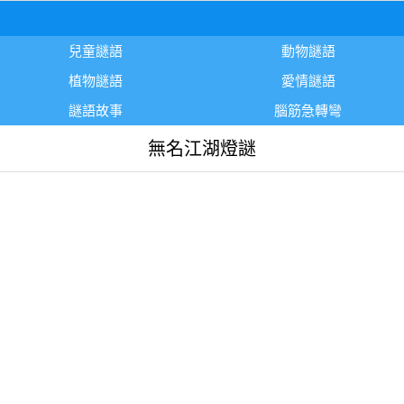
兒童謎語
動物謎語
植物謎語
愛情謎語
謎語故事
腦筋急轉彎
無名江湖燈謎