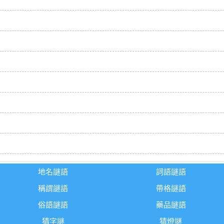
地名謎語
詞語謎語
稱謂謎語
帶格謎語
俗語謎語
藥品謎語
猜字謎
猜燈謎