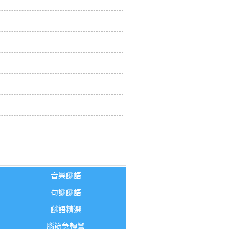
音樂謎語
句謎謎語
謎語精選
腦筋急轉彎