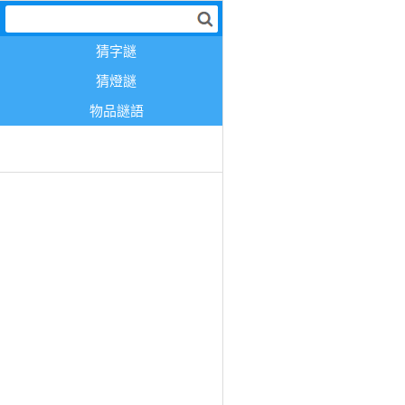
猜字謎
猜燈謎
物品謎語