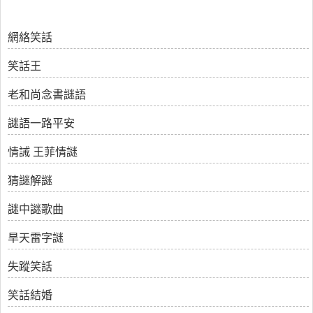
網絡笑話
笑話王
老和尚念書謎語
謎語一路平安
情誡 王菲情謎
猜謎解謎
謎中謎歌曲
旱天雷字謎
失蹤笑話
笑話結婚