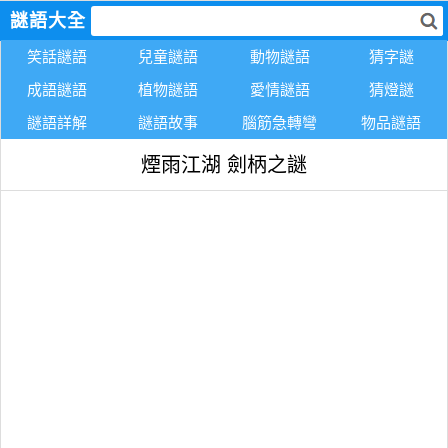
謎語大全
笑話謎語
兒童謎語
動物謎語
猜字謎
成語謎語
植物謎語
愛情謎語
猜燈謎
謎語詳解
謎語故事
腦筋急轉彎
物品謎語
煙雨江湖 劍柄之謎