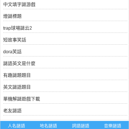
中文填字謎游戲
燈謎標題
trap球場謎云2
短故事笑話
dora笑話
謎語英文是什麼
有趣謎題題目
英文謎語題目
單機解謎遊戲下載
老友謎語
人名謎語
地名謎語
詞語謎語
音樂謎語