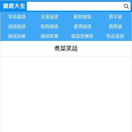
謎語大全
笑話謎語
兒童謎語
動物謎語
猜字謎
成語謎語
植物謎語
愛情謎語
猜燈謎
謎語詳解
謎語故事
腦筋急轉彎
物品謎語
煮菜笑話