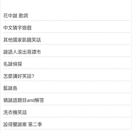
花中謎 歌詞
中文猜字遊戲
其他國家飢餓笑話
謎語人滾出哥譚市
名謎偵探
怎麼講好笑話?
藍謎島
猜謎語題目and解答
洗衣機笑話
設得蘭謎案 第二季