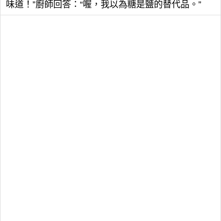
味道！”廚師回答：“喔，我以為糖是鹽的替代品。”