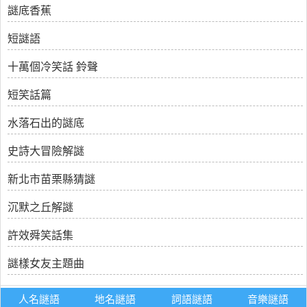
謎底香蕉
短謎語
十萬個冷笑話 鈴聲
短笑話篇
水落石出的謎底
史詩大冒險解謎
新北市苗栗縣猜謎
沉默之丘解謎
許效舜笑話集
謎樣女友主題曲
人名謎語
地名謎語
詞語謎語
音樂謎語