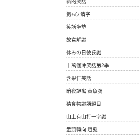
新的笑話
狗+心 猜字
笑話坐墊
故宮解謎
休みの日彼氏謎
十萬個冷笑話第2季
含果仁笑話
暗夜謎禽 黃魚鴞
猜食物謎語題目
山上有山打一字謎
暈頭轉向 燈謎