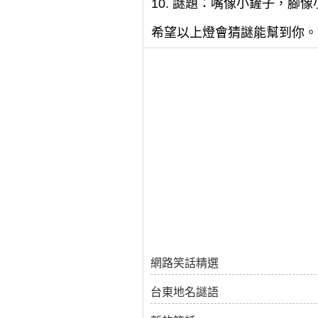
10. 謎題：嘴像小鏟子，腳
希望以上燈會猜謎能幫到你。
網路笑話精選
台東地名謎語