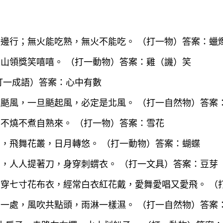
在一邊行；無火能吃熟，無火不能吃。 （打一物）答案：蠟
上山領獎笑嘻嘻。 （打一動物）答案：雞（譏）笑
（打一成語）答案：心中有數
間常颳風，一旦颳起風，必定是北風。 （打一自然物）答案
，不燒不煮自熟來。 （打一物）答案：雪花
綢，飛舞花叢，日月轉悠。 （打一動物）答案：蝴蝶
弟弟，人人提著刀，身穿刺蝟衣。 （打一文具）答案：豆芽
，身穿七寸花布衣，經常白衣紅花戴，愛舞愛唱又愛飛。 （
天在一處，風吹共點頭，雨淋一樣濕。 （打一自然物）答案