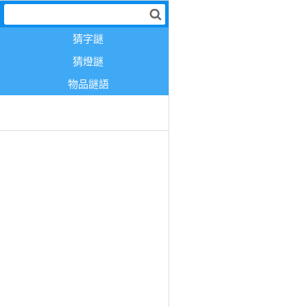
猜字謎
猜燈謎
物品謎語