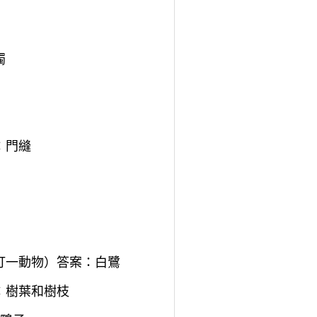
燭
：門縫
打一動物）答案：白鷺
：樹葉和樹枝