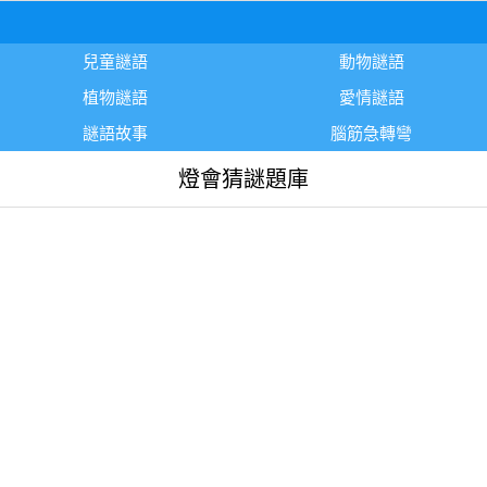
兒童謎語
動物謎語
植物謎語
愛情謎語
謎語故事
腦筋急轉彎
燈會猜謎題庫