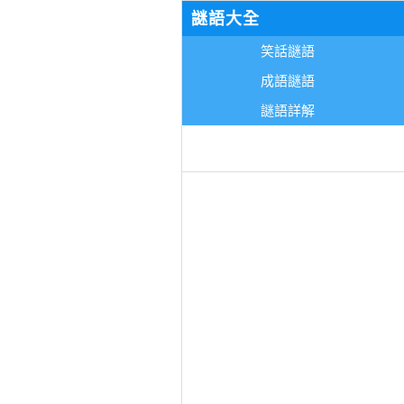
謎語大全
笑話謎語
成語謎語
謎語詳解