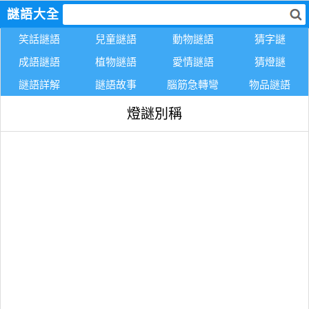
謎語大全
笑話謎語
兒童謎語
動物謎語
猜字謎
成語謎語
植物謎語
愛情謎語
猜燈謎
謎語詳解
謎語故事
腦筋急轉彎
物品謎語
燈謎別稱