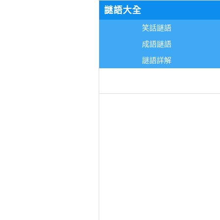
謎語大全
笑話謎語
成語謎語
謎語詳解