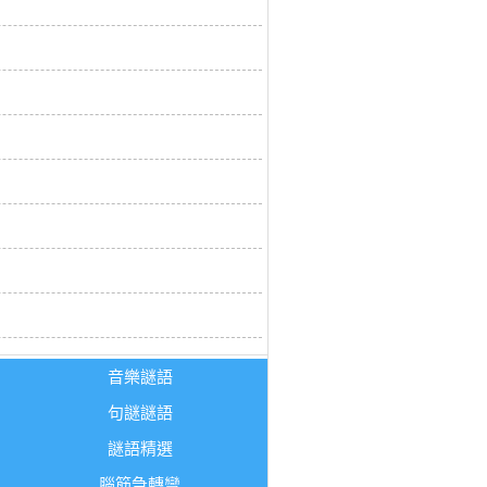
音樂謎語
句謎謎語
謎語精選
腦筋急轉彎