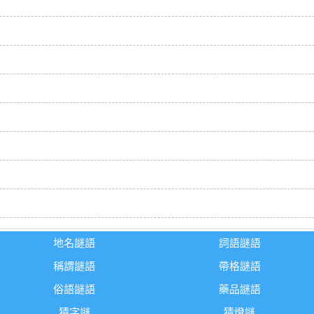
地名謎語
詞語謎語
稱謂謎語
帶格謎語
俗語謎語
藥品謎語
猜字謎
猜燈謎