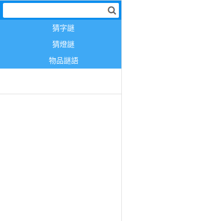
猜字謎
猜燈謎
物品謎語