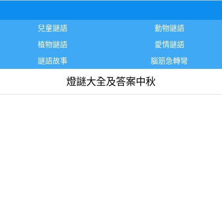
兒童謎語
動物謎語
植物謎語
愛情謎語
謎語故事
腦筋急轉彎
燈謎大全及答案中秋