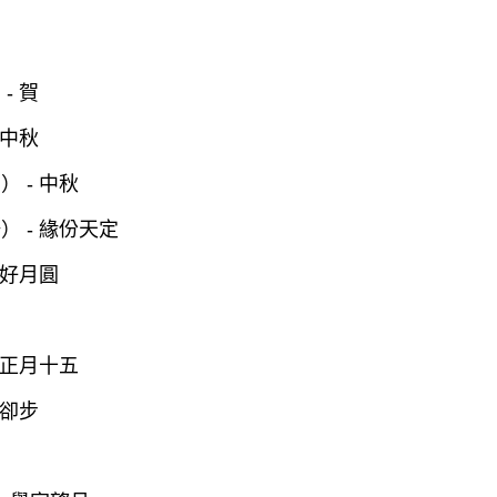
- 賀
 中秋
 - 中秋
） - 緣份天定
花好月圓
 正月十五
而卻步