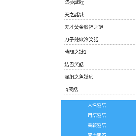
盜夢謎蹤
天之謎城
天才黃金腦神之謎
刀子辣椒冷笑話
時間之謎1
結巴笑話
漏網之魚謎底
iq笑話
人名謎語
用語謎語
書報謎語
智力問答