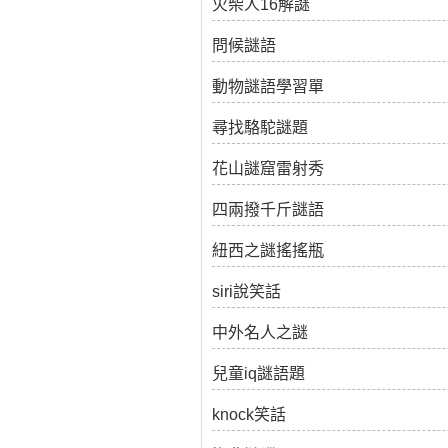
火柴人16解謎
問候謎語
動物謎語學習單
尋找駱駝謎題
花山謎窟雷射秀
四兩撥千斤謎語
紐西之謎搖搖瓶
siri說笑話
中外名人之謎
兒童iq謎語題
knock笑話