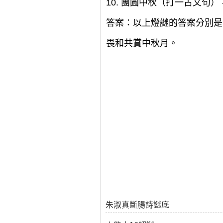
10. 團圓中秋（打一古文句） 
答案：以上燈謎的答案分別是
畏和共賞中秋月。
朱淑真斷腸詩謎底