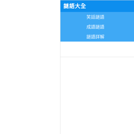
謎語大全
笑話謎語
成語謎語
謎語詳解