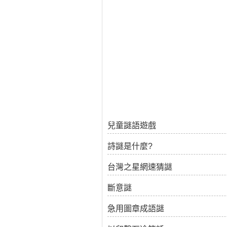
兒童謎語遊戲
詩謎是什麼?
台灣之星網速猜謎
斷意謎
急用圖章成語謎