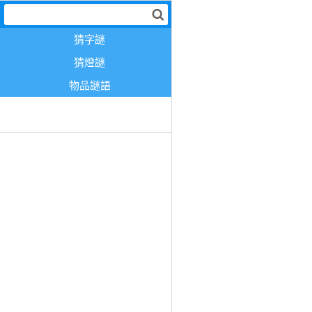
猜字謎
猜燈謎
物品謎語