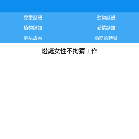
兒童謎語
動物謎語
植物謎語
愛情謎語
謎語故事
腦筋急轉彎
燈謎女性不拘猜工作