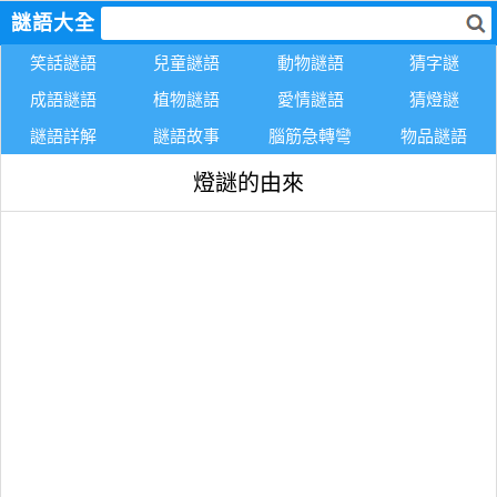
謎語大全
笑話謎語
兒童謎語
動物謎語
猜字謎
成語謎語
植物謎語
愛情謎語
猜燈謎
謎語詳解
謎語故事
腦筋急轉彎
物品謎語
燈謎的由來