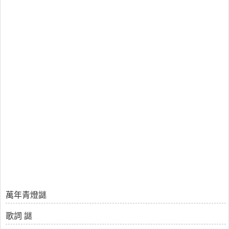
萬年青燈謎
歌詞 謎