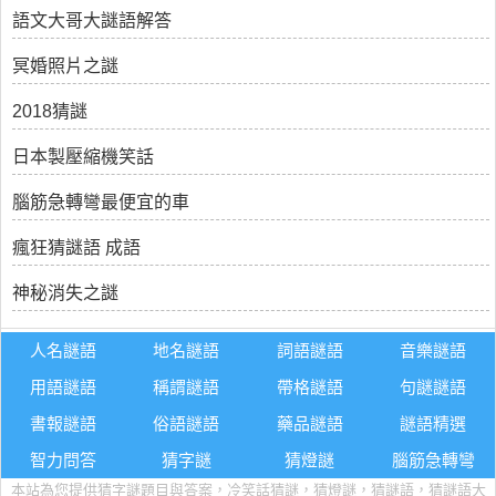
語文大哥大謎語解答
冥婚照片之謎
2018猜謎
日本製壓縮機笑話
腦筋急轉彎最便宜的車
瘋狂猜謎語 成語
神秘消失之謎
人名謎語
地名謎語
詞語謎語
音樂謎語
用語謎語
稱謂謎語
帶格謎語
句謎謎語
書報謎語
俗語謎語
藥品謎語
謎語精選
智力問答
猜字謎
猜燈謎
腦筋急轉彎
本站為您提供猜字謎題目與答案，冷笑話猜謎，猜燈謎，猜謎語，猜謎語大