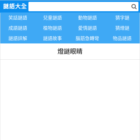
謎語大全
笑話謎語
兒童謎語
動物謎語
猜字謎
成語謎語
植物謎語
愛情謎語
猜燈謎
謎語詳解
謎語故事
腦筋急轉彎
物品謎語
燈謎眼睛