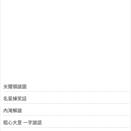
米爾頓謎圖
名星練笑話
內灣解謎
粗心大意 一字謎語