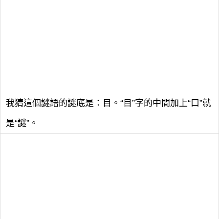
我猜這個謎語的謎底是：目。“目”字的中間加上“口”就
是“謎”。