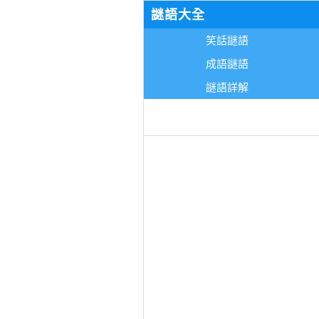
謎語大全
笑話謎語
成語謎語
謎語詳解