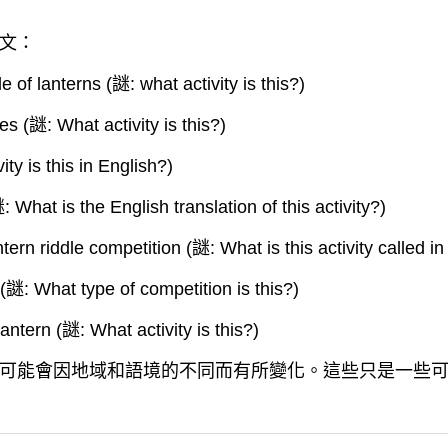
文：
f lanterns (謎: what activity is this?)
les (謎: What activity is this?)
ty is this in English?)
 What is the English translation of this activity?)
ntern riddle competition (謎: What is this activity called i
 (謎: What type of competition is this?)
ntern (謎: What activity is this?)
可能會因地域和語境的不同而有所變化。這些只是一些