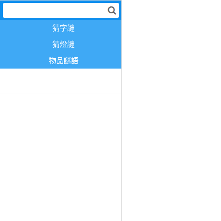
猜字謎
猜燈謎
物品謎語