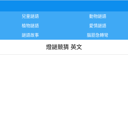
兒童謎語
動物謎語
植物謎語
愛情謎語
謎語故事
腦筋急轉彎
燈謎競猜 英文