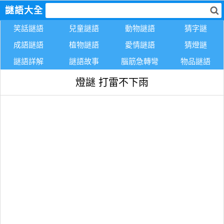
謎語大全
笑話謎語
兒童謎語
動物謎語
猜字謎
成語謎語
植物謎語
愛情謎語
猜燈謎
謎語詳解
謎語故事
腦筋急轉彎
物品謎語
燈謎 打雷不下雨