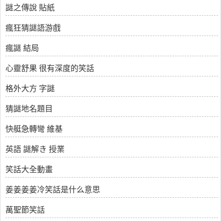
謎之傳說 貼紙
瘋狂猜謎語游戲
瘋謎 結局
心靈舒果 很有深度的笑話
格外大方 字謎
猜謎地名題目
快艇急轉彎 維基
英語 謎解き 授業
笑話大全動畫
姜姜姜姜冷笑話是什么意思
萬聖節笑話