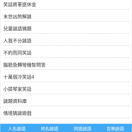
笑話將軍退休金
末世凶煞解謎
兒童謎語猜題
人我不分謎語
不約而同笑話
腦筋急轉彎機智問答
十萬個冷笑話4
小提琴家笑話
謎題資料庫
情境猜謎遊戲
人名謎語
地名謎語
詞語謎語
音樂謎語