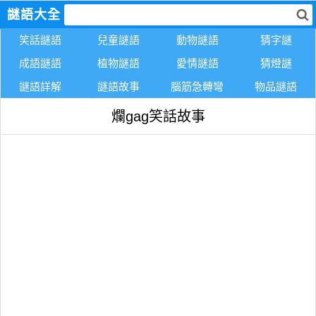
謎語大全
笑話謎語
兒童謎語
動物謎語
猜字謎
成語謎語
植物謎語
愛情謎語
猜燈謎
謎語詳解
謎語故事
腦筋急轉彎
物品謎語
爛gag笑話故事