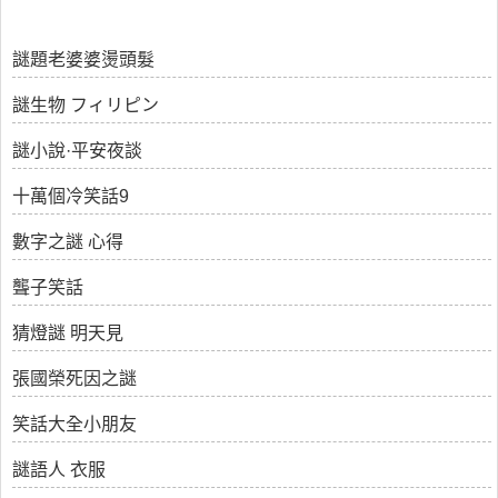
謎題老婆婆燙頭髮
謎生物 フィリピン
謎小說·平安夜談
十萬個冷笑話9
數字之謎 心得
聾子笑話
猜燈謎 明天見
張國榮死因之謎
笑話大全小朋友
謎語人 衣服