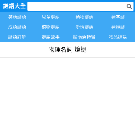
謎語大全
笑話謎語
兒童謎語
動物謎語
猜字謎
成語謎語
植物謎語
愛情謎語
猜燈謎
謎語詳解
謎語故事
腦筋急轉彎
物品謎語
物理名詞 燈謎