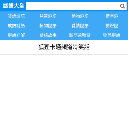
謎語大全
笑話謎語
兒童謎語
動物謎語
猜字謎
成語謎語
植物謎語
愛情謎語
猜燈謎
謎語詳解
謎語故事
腦筋急轉彎
物品謎語
狐狸卡通頻道冷笑話