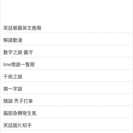
笑話餐廳英文進階
解謎動漫
數字之謎 義守
line燈謎一隻眼
千術之謎
猜一字謎
猜謎 禿子打傘
腦筋急轉彎生氣
笑話圖片知乎