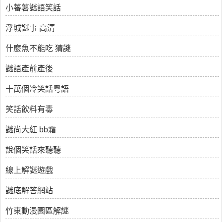
小蕃薯謎語笑話
浮城謎事 高清
什麼魚不能吃 猜謎
謎語產前產後
十萬個冷笑話粵語
笑話飲料有毒
謎尚大紅 bb霜
說個笑話來聽聽
線上解謎遊戲
謎底解答網站
竹東動漫園區解謎