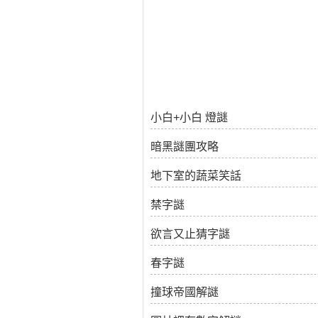
小白+小白 燈謎
暗黑謎團攻略
地下室的蔬菜笑話
禁字謎
欲言又止猜字謎
春字謎
撞球帝國解謎