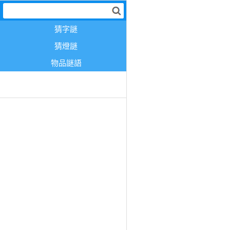
猜字謎
猜燈謎
物品謎語