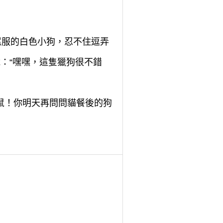
尾服的白色小狗，忍不住逗弄
：“嘿嘿，這隻獵狗很不錯
老鼠！你明天再問問貓餐後的狗