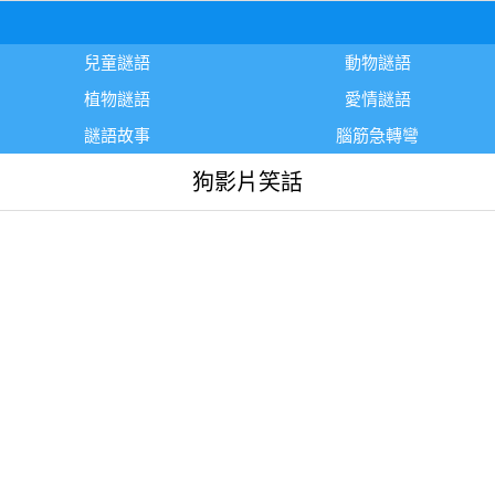
兒童謎語
動物謎語
植物謎語
愛情謎語
謎語故事
腦筋急轉彎
狗影片笑話