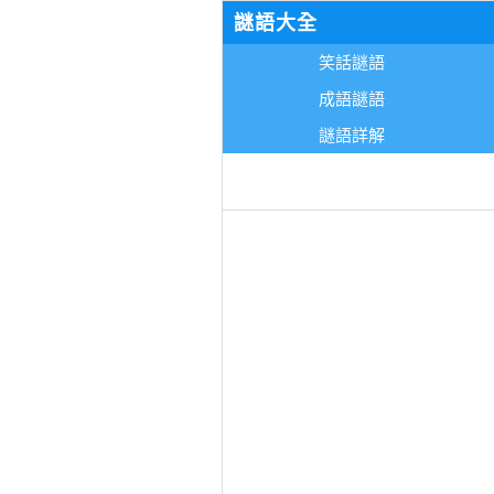
謎語大全
笑話謎語
成語謎語
謎語詳解