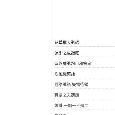
花草飛天謎語
漏網之魚謎底
聖經猜謎題目和答案
吹風機笑話
成語謎語 失物待領
有婦之夫猜謎
燈謎 一加一不是二