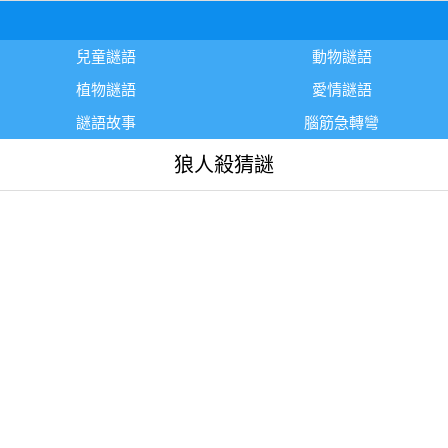
兒童謎語
動物謎語
植物謎語
愛情謎語
謎語故事
腦筋急轉彎
狼人殺猜謎