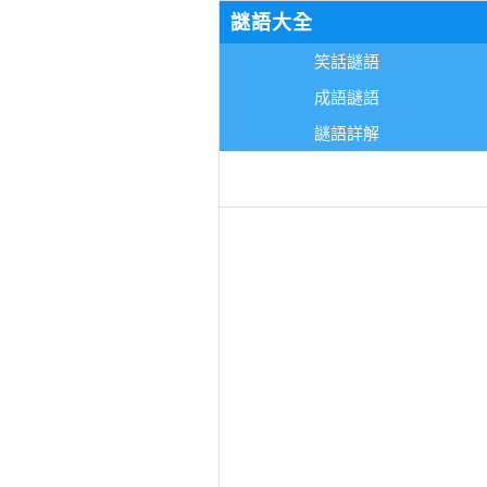
謎語大全
笑話謎語
成語謎語
謎語詳解