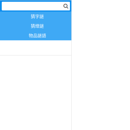
猜字謎
猜燈謎
物品謎語