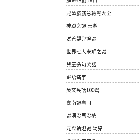
解謎遊戲 題目
兒童腦筋急轉彎大全
神殿之謎 桌遊
試管嬰兒燈謎
世界七大未解之謎
兒童造句笑話
謎語猜字
英文笑話100篇
臺南謎壽司
謎語沒馬沒槍
元宵猜燈謎 幼兒