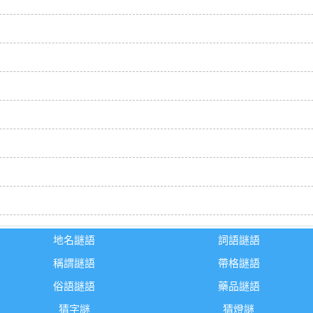
地名謎語
詞語謎語
稱謂謎語
帶格謎語
俗語謎語
藥品謎語
猜字謎
猜燈謎