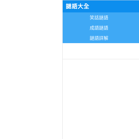
謎語大全
笑話謎語
成語謎語
謎語詳解