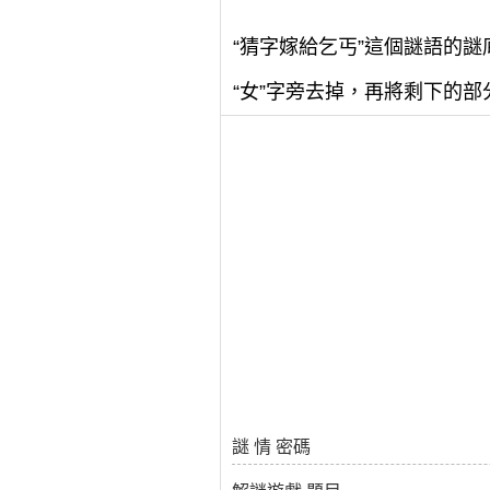
“猜字嫁給乞丐”這個謎語的謎
“女”字旁去掉，再將剩下的部
謎 情 密碼