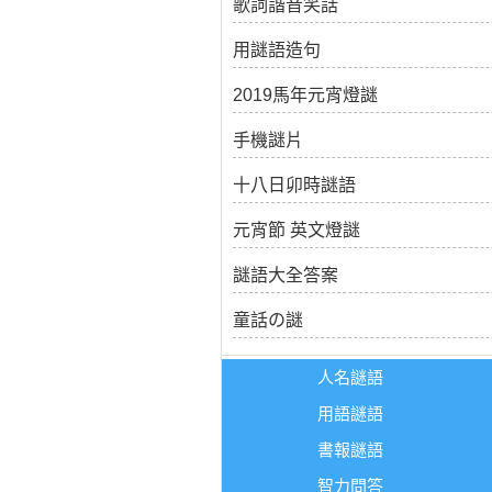
歌詞諧音笑話
用謎語造句
2019馬年元宵燈謎
手機謎片
十八日卯時謎語
元宵節 英文燈謎
謎語大全答案
童話の謎
人名謎語
用語謎語
書報謎語
智力問答