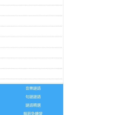
音樂謎語
句謎謎語
謎語精選
腦筋急轉彎