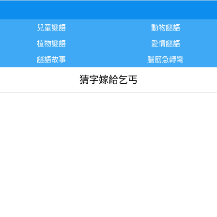
兒童謎語
動物謎語
植物謎語
愛情謎語
謎語故事
腦筋急轉彎
猜字嫁給乞丐