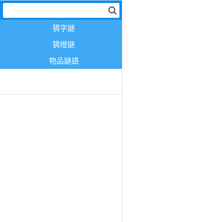
猜字謎
猜燈謎
物品謎語