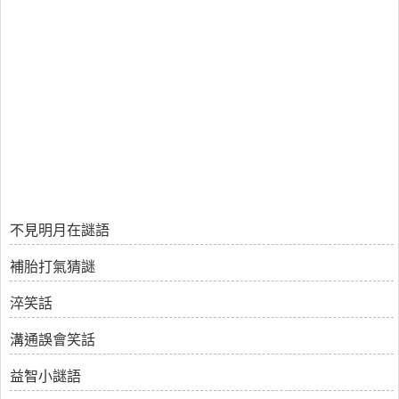
不見明月在謎語
補胎打氣猜謎
淬笑話
溝通誤會笑話
益智小謎語