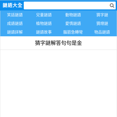
謎語大全
笑話謎語
兒童謎語
動物謎語
猜字謎
成語謎語
植物謎語
愛情謎語
猜燈謎
謎語詳解
謎語故事
腦筋急轉彎
物品謎語
猜字謎解答句句是金