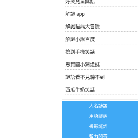
好笑兒童謎語
解謎 app
解謎貓熊大冒險
解謎小說百度
撿到手機笑話
思賢國小猜燈謎
謎語看不見聽不到
西瓜牛奶笑話
人名謎語
用語謎語
書報謎語
智力問答