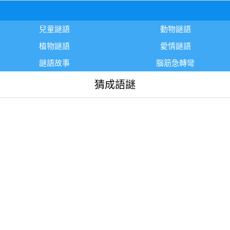
兒童謎語
動物謎語
植物謎語
愛情謎語
謎語故事
腦筋急轉彎
猜成語謎