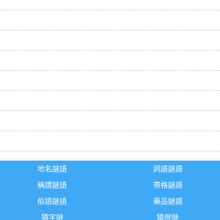
地名謎語
詞語謎語
稱謂謎語
帶格謎語
俗語謎語
藥品謎語
猜字謎
猜燈謎