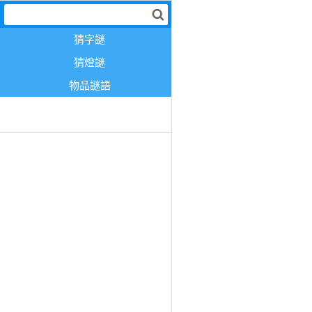
猜字謎
猜燈謎
物品謎語