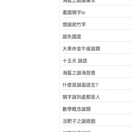
海藍之謎醒膚水
畫圖猜字io
燈謎爬竹竿
謎失國度
大革命金牛座謎題
十五天 謎語
海藍之謎海茴香
什麼是謎面語言?
猜字謎到處都是人
數學概念謎題
活靶子之謎遊戲