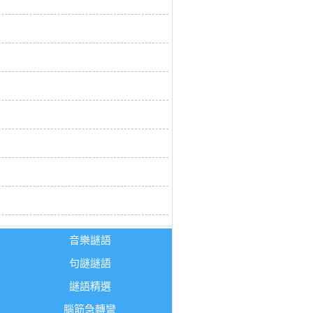
音樂謎語
句謎謎語
謎語精選
腦筋急轉彎