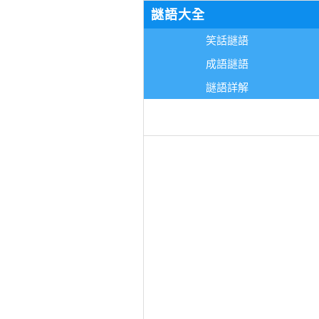
謎語大全
笑話謎語
成語謎語
謎語詳解