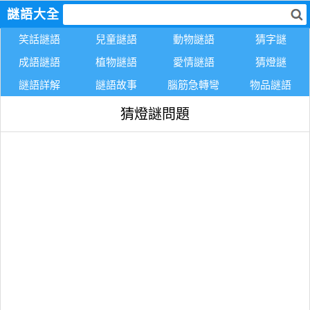
謎語大全
笑話謎語
兒童謎語
動物謎語
猜字謎
成語謎語
植物謎語
愛情謎語
猜燈謎
謎語詳解
謎語故事
腦筋急轉彎
物品謎語
猜燈謎問題