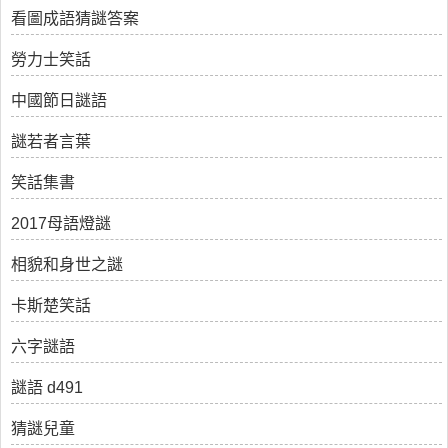
看圖成語猜謎答案
勞力士笑話
中國節日謎語
謎若者言葉
笑話集書
2017母語燈謎
相貌和身世之謎
卡斯楚笑話
六字謎語
謎語 d491
猜謎兒童