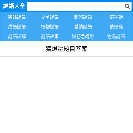
謎語大全
笑話謎語
兒童謎語
動物謎語
猜字謎
成語謎語
植物謎語
愛情謎語
猜燈謎
謎語詳解
謎語故事
腦筋急轉彎
物品謎語
猜燈謎題目答案