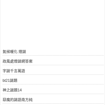
氣候暖化 燈謎
政風處燈謎網答案
字謎千言萬語
bt21謎題
神之謎題14
惡魔的謎語南方純