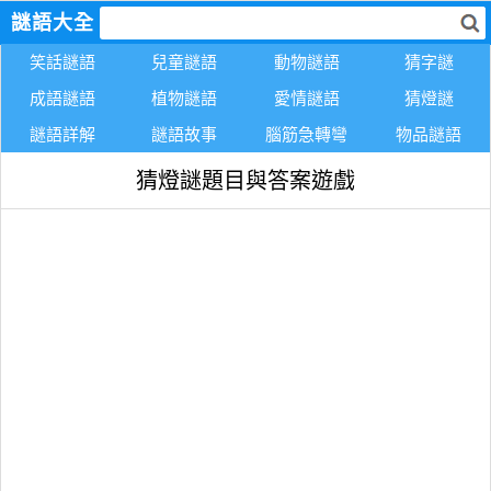
謎語大全
笑話謎語
兒童謎語
動物謎語
猜字謎
成語謎語
植物謎語
愛情謎語
猜燈謎
謎語詳解
謎語故事
腦筋急轉彎
物品謎語
猜燈謎題目與答案遊戲