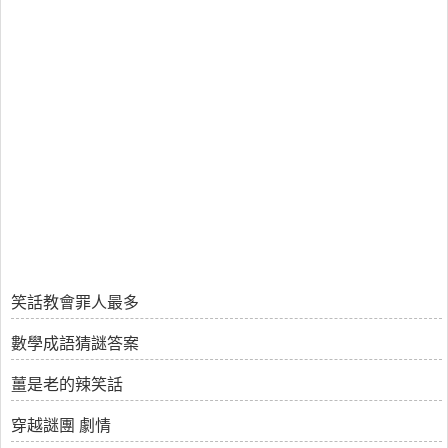
笑話教會罪人最多
數學成語猜謎答案
薑是老的辣笑話
穿越謎團 劇情