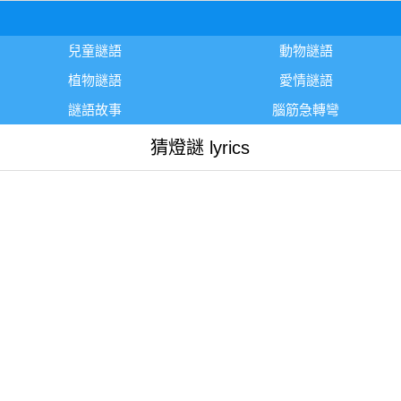
兒童謎語
動物謎語
植物謎語
愛情謎語
謎語故事
腦筋急轉彎
猜燈謎 lyrics