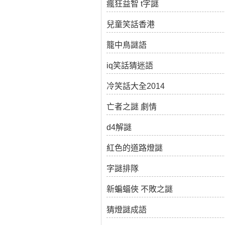
瘋狂益智 t字謎
兒童笑話香港
籠中鳥謎語
iq笑話猜迷語
冷笑話大全2014
亡者之謎 劇情
d4解謎
紅色的道路燈謎
字謎排隊
新蝙蝠俠 不敗之謎
猜燈謎成語