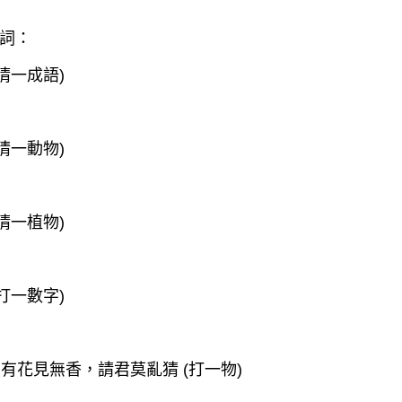
詞：
猜一成語)
猜一動物)
猜一植物)
打一數字)
，有花見無香，請君莫亂猜 (打一物)