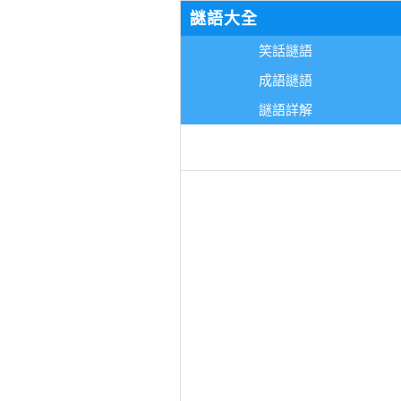
謎語大全
笑話謎語
成語謎語
謎語詳解