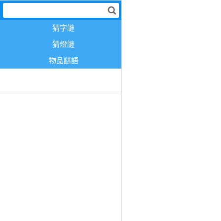
猜字謎
猜燈謎
物品謎語