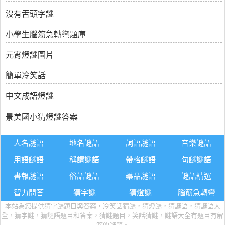
沒有舌頭字謎
小學生腦筋急轉彎題庫
元宵燈謎圖片
簡單冷笑話
中文成語燈謎
景美國小猜燈謎答案
人名謎語
地名謎語
詞語謎語
音樂謎語
用語謎語
稱謂謎語
帶格謎語
句謎謎語
書報謎語
俗語謎語
藥品謎語
謎語精選
智力問答
猜字謎
猜燈謎
腦筋急轉彎
本站為您提供猜字謎題目與答案，冷笑話猜謎，猜燈謎，猜謎語，猜謎語大
全，猜字謎，猜謎語題目和答案，猜謎題目，笑話猜謎，謎語大全有題目有解