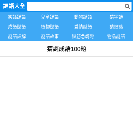
謎語大全
笑話謎語
兒童謎語
動物謎語
猜字謎
成語謎語
植物謎語
愛情謎語
猜燈謎
謎語詳解
謎語故事
腦筋急轉彎
物品謎語
猜謎成語100題