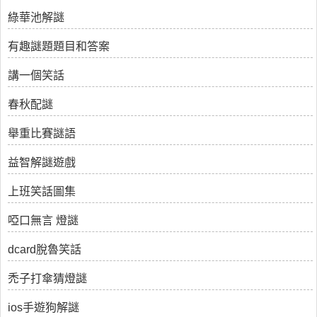
綠華池解謎
有趣謎題題目和答案
講一個笑話
春秋配謎
舉重比賽謎語
益智解謎遊戲
上班笑話圖集
啞口無言 燈謎
dcard脫魯笑話
禿子打傘猜燈謎
ios手遊狗解謎