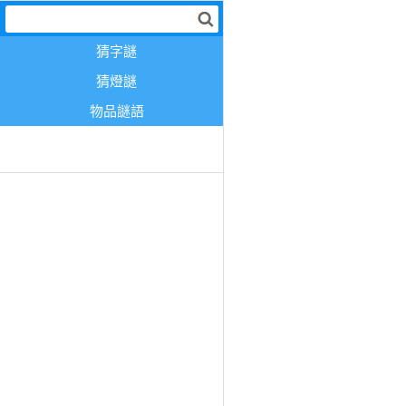
猜字謎
猜燈謎
物品謎語