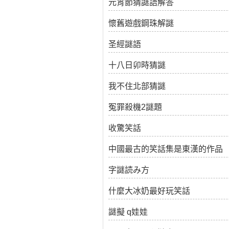
元宵節猜謎語解答
懷舊遊戲鋼珠解謎
圣經謎語
十八日卯時猜謎
我不住北部猜謎
冤罪殺機2謎題
收驚笑話
中國最古的笑話集是東漢的作品
字謎読み方
什麼大冰奶最好玩笑話
謎擬 q娃娃