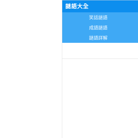
謎語大全
笑話謎語
成語謎語
謎語詳解