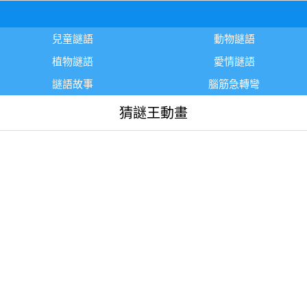
兒童謎語
動物謎語
植物謎語
愛情謎語
謎語故事
腦筋急轉彎
猜謎王動畫