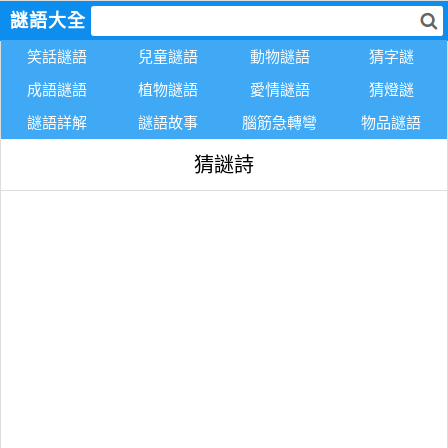
謎語大全
笑話謎語
兒童謎語
動物謎語
猜字謎
成語謎語
植物謎語
愛情謎語
猜燈謎
謎語詳解
謎語故事
腦筋急轉彎
物品謎語
猜謎詩