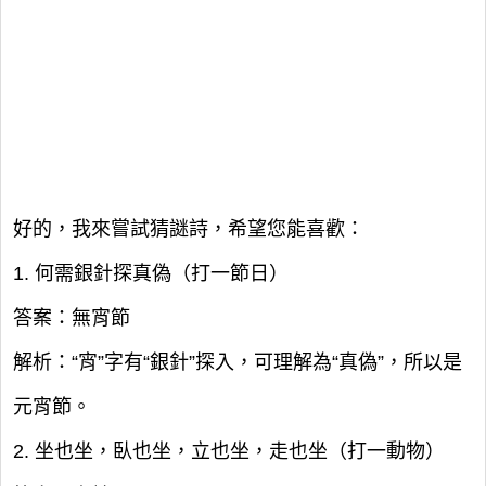
好的，我來嘗試猜謎詩，希望您能喜歡：
1. 何需銀針探真偽（打一節日）
答案：無宵節
解析：“宵”字有“銀針”探入，可理解為“真偽”，所以是
元宵節。
2. 坐也坐，臥也坐，立也坐，走也坐（打一動物）