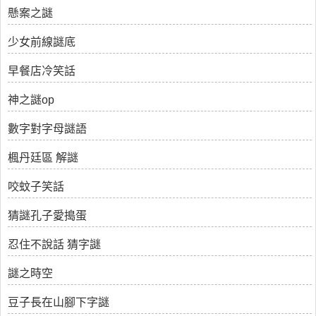
懸案之謎
少女前線謎底
早餐店冷笑話
神之謎op
數字對字母謎語
楓丹廷區 解謎
咬蚊子笑話
猜謎孔子愛搗蛋
忍住不說話 猜字謎
謎之時空
豆子長在山腳下字謎