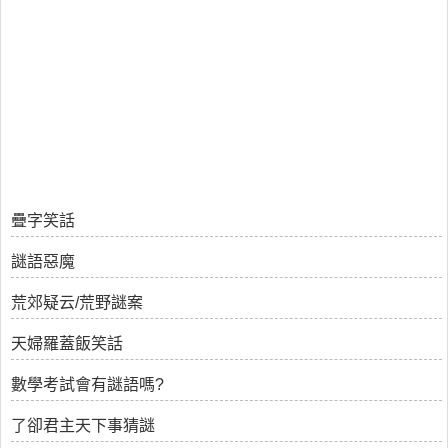
疊字笑話
謎語惡魔
荒郊疑云/荒野謎案
天婦羅蓋飯笑話
數學考試會有謎語嗎?
了卻君主天下事猜謎