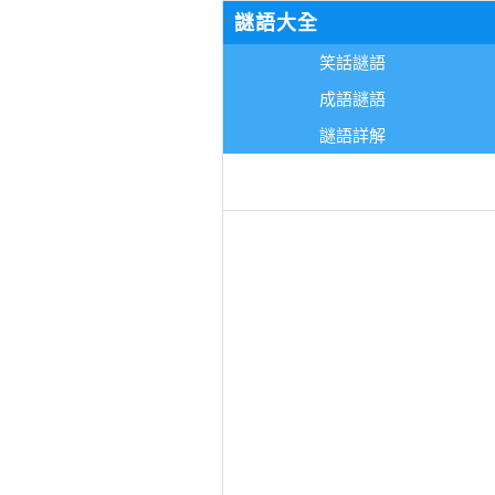
謎語大全
笑話謎語
成語謎語
謎語詳解