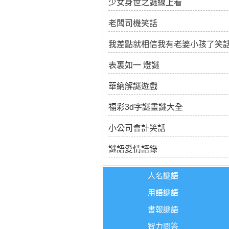
少女身世之謎線上看
老闆司機笑話
我差點就相信我有老婆小孩了笑
表裏如一 燈謎
華納解謎遊戲
福彩3d字謎畫謎大全
小公司會計笑話
謎語愛情語錄
人名謎語
用語謎語
書報謎語
智力問答