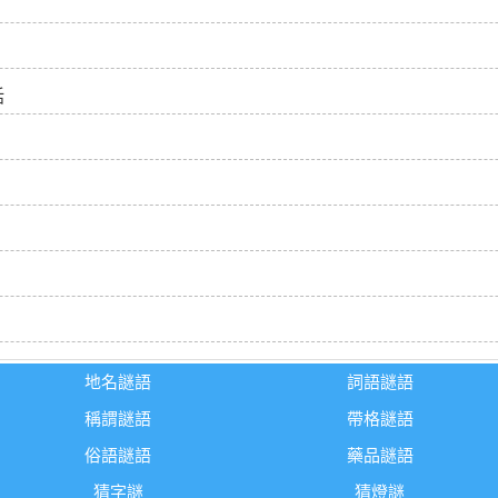
話
地名謎語
詞語謎語
稱謂謎語
帶格謎語
俗語謎語
藥品謎語
猜字謎
猜燈謎