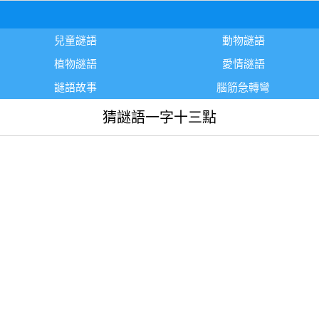
兒童謎語
動物謎語
植物謎語
愛情謎語
謎語故事
腦筋急轉彎
猜謎語一字十三點