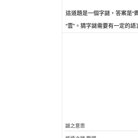
這道題是一個字謎，答案是“霽
“雲”。猜字謎需要有一定的
謎之意思