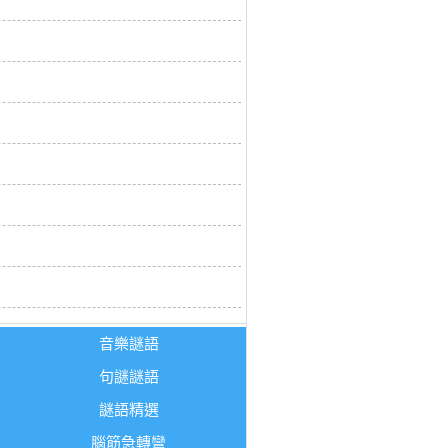
音樂謎語
句謎謎語
謎語精選
腦筋急轉彎