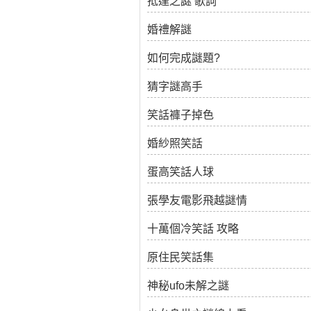
抵達之謎 歌詞
婚禮解謎
如何完成謎題?
猜字謎高手
笑話褲子掉色
婚紗照笑話
蛋高笑話人球
張學友電影飛越謎情
十萬個冷笑話 攻略
原住民笑話集
神秘ufo未解之謎