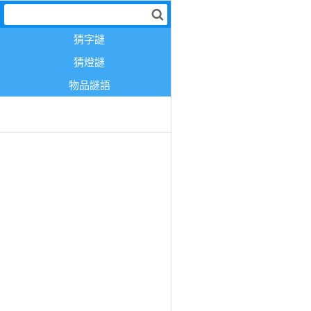
猜字謎
猜燈謎
物品謎語