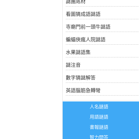
謎團底材
看圖猜成語謎語
寺廟門前一頭牛謎語
蝙蝠俠瘋人院謎語
水果謎語集
謎注音
數字猜謎解答
英語腦筋急轉彎
人名謎語
用語謎語
書報謎語
智力問答