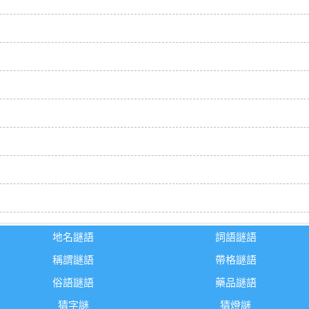
地名謎語
詞語謎語
稱謂謎語
帶格謎語
俗語謎語
藥品謎語
猜字謎
猜燈謎