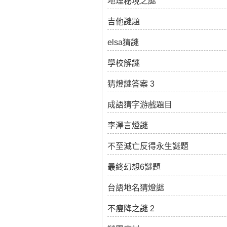
地理秘境之謎
吉他謎題
elsa猜謎
學校解謎
猜燈謎答案 3
成語猜字游戲題目
李澤言燈謎
不至滅亡反得永生謎題
最終幻想6謎題
台語地名猜燈謎
不瘦降之謎 2