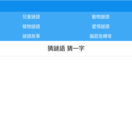
兒童謎語
動物謎語
植物謎語
愛情謎語
謎語故事
腦筋急轉彎
猜謎語 猜一字