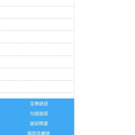
音樂謎語
句謎謎語
謎語精選
腦筋急轉彎