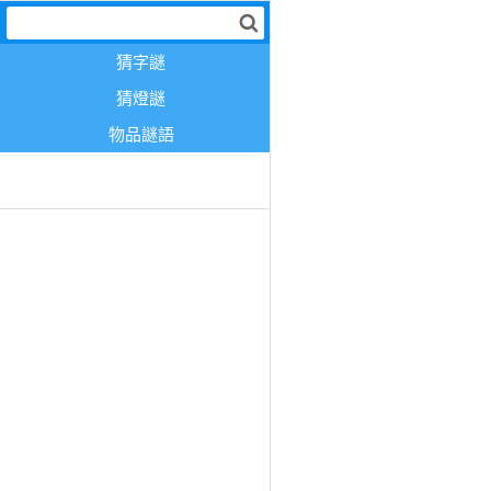
猜字謎
猜燈謎
物品謎語