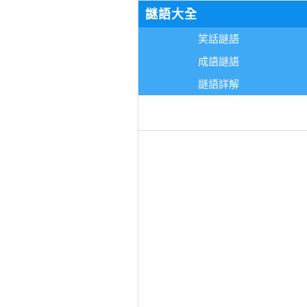
謎語大全
笑話謎語
成語謎語
謎語詳解