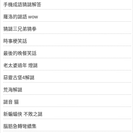
手機成語猜謎解答
羅洛的謎語 wow
猜謎三兄弟猜拳
時事梗笑話
最後的晚餐笑話
老太婆過年 燈謎
惡靈古堡4解謎
荒海解謎
謎音 貓
新蝙蝠俠 不敗之謎
腦筋急轉彎續集