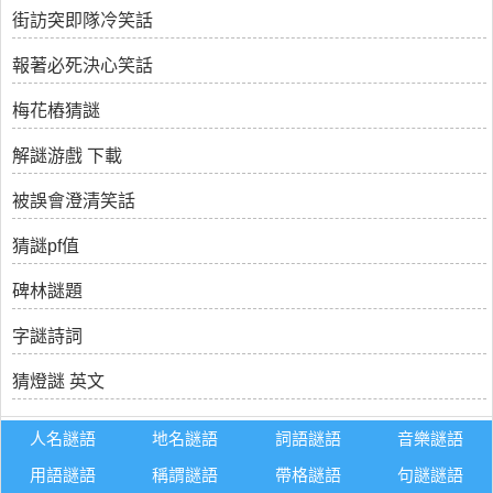
街訪突即隊冷笑話
報著必死決心笑話
梅花樁猜謎
解謎游戲 下載
被誤會澄清笑話
猜謎pf值
碑林謎題
字謎詩詞
猜燈謎 英文
人名謎語
地名謎語
詞語謎語
音樂謎語
用語謎語
稱謂謎語
帶格謎語
句謎謎語