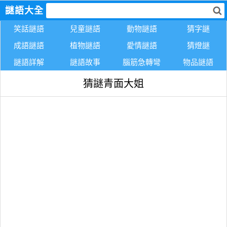
謎語大全
笑話謎語
兒童謎語
動物謎語
猜字謎
成語謎語
植物謎語
愛情謎語
猜燈謎
謎語詳解
謎語故事
腦筋急轉彎
物品謎語
猜謎青面大姐