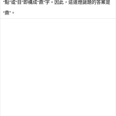
“點”或“目”即構成“鼎”字。因此，這道燈謎題的答案是
“鼎”。