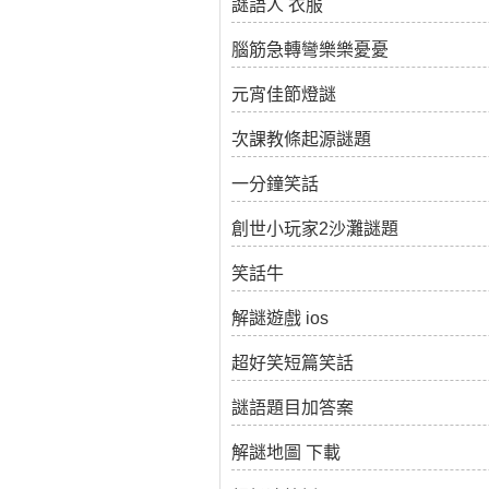
謎語人 衣服
腦筋急轉彎樂樂憂憂
元宵佳節燈謎
次課教條起源謎題
一分鐘笑話
創世小玩家2沙灘謎題
笑話牛
解謎遊戲 ios
超好笑短篇笑話
謎語題目加答案
解謎地圖 下載