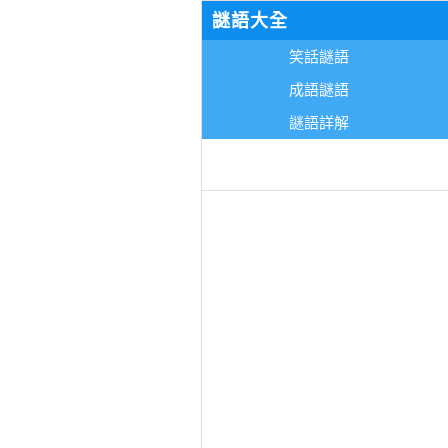
謎語大全
笑話謎語
成語謎語
謎語詳解