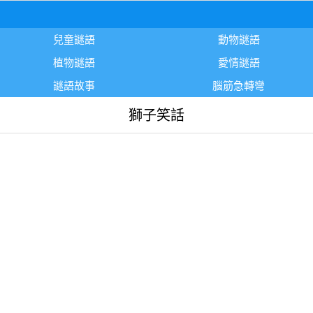
兒童謎語
動物謎語
植物謎語
愛情謎語
謎語故事
腦筋急轉彎
獅子笑話