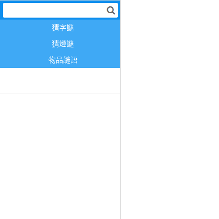
猜字謎
猜燈謎
物品謎語