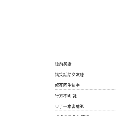
睡前笑話
講笑話給女友聽
起死回生猜字
行方不明 謎
少了一本書猜謎