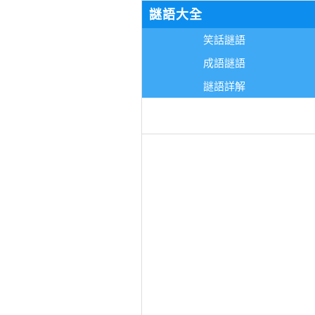
謎語大全
笑話謎語
成語謎語
謎語詳解