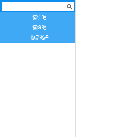
猜字謎
猜燈謎
物品謎語