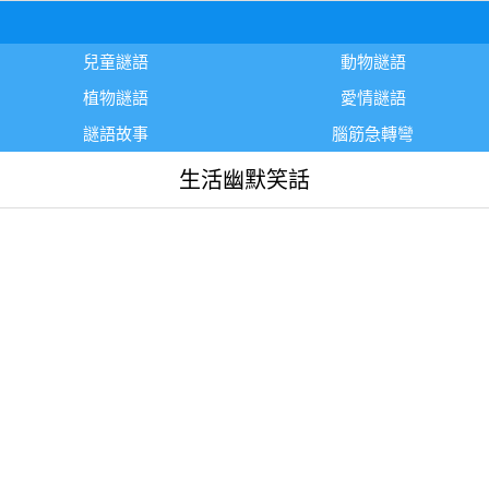
兒童謎語
動物謎語
植物謎語
愛情謎語
謎語故事
腦筋急轉彎
生活幽默笑話