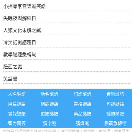
小提琴家音樂廳笑話
失眠夜與解謎日
人類文化未解之謎
冷笑話謎語題目
數學腦經急轉彎
紐西之謎
笑話書
人名謎語
地名謎語
詞語謎語
音樂謎語
用語謎語
稱謂謎語
帶格謎語
句謎謎語
書報謎語
俗語謎語
藥品謎語
謎語精選
智力問答
猜字謎
猜燈謎
腦筋急轉彎
本站為您提供猜字謎題目與答案，冷笑話猜謎，猜燈謎，猜謎語，猜謎語大