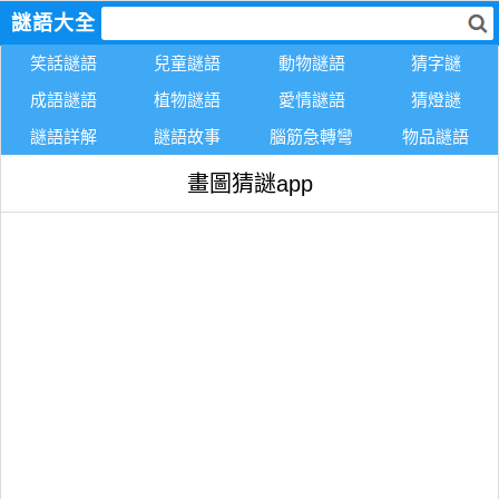
謎語大全
笑話謎語
兒童謎語
動物謎語
猜字謎
成語謎語
植物謎語
愛情謎語
猜燈謎
謎語詳解
謎語故事
腦筋急轉彎
物品謎語
畫圖猜謎app