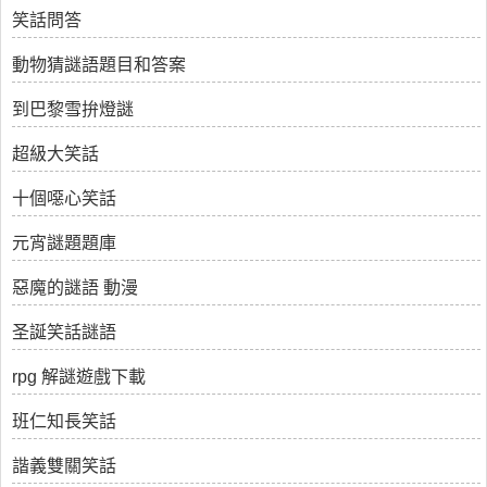
笑話問答
動物猜謎語題目和答案
到巴黎雪拚燈謎
超級大笑話
十個噁心笑話
元宵謎題題庫
惡魔的謎語 動漫
圣誕笑話謎語
rpg 解謎遊戲下載
班仁知長笑話
諧義雙關笑話