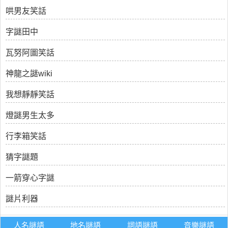
哄男友笑話
字謎田中
瓦努阿圖笑話
神龍之謎wiki
我想靜靜笑話
燈謎男生太多
行李箱笑話
猜字謎題
一箭穿心字謎
謎片利器
人名謎語
地名謎語
詞語謎語
音樂謎語