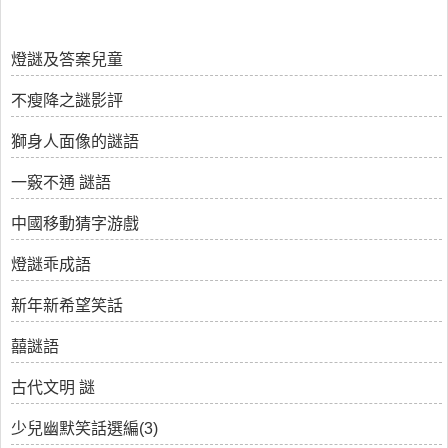
燈謎及答案兒童
不瘦降之謎影評
獅身人面像的謎語
一竅不通 謎語
中國移動猜字游戲
燈謎乖成語
新年新希望笑話
囍謎語
古代文明 謎
少兒幽默笑話選編(3)