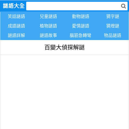
謎語大全
笑話謎語
兒童謎語
動物謎語
猜字謎
成語謎語
植物謎語
愛情謎語
猜燈謎
謎語詳解
謎語故事
腦筋急轉彎
物品謎語
百變大偵探解謎