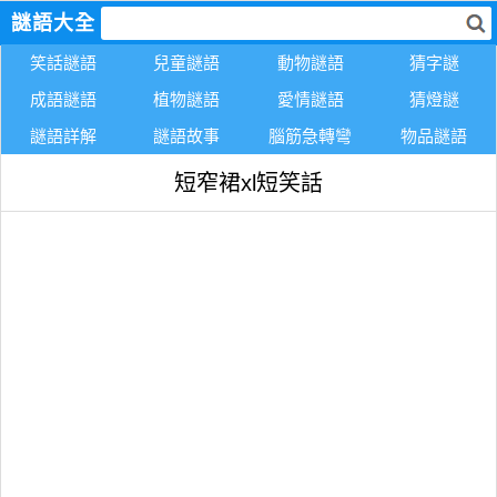
謎語大全
笑話謎語
兒童謎語
動物謎語
猜字謎
成語謎語
植物謎語
愛情謎語
猜燈謎
謎語詳解
謎語故事
腦筋急轉彎
物品謎語
短窄裙xl短笑話