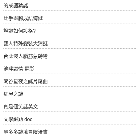
的成語猜謎
比手畫腳成語猜謎
燈謎如何設格?
藝人特殊變裝大猜謎
台北沒人腦筋急轉彎
池畔謎情 電影
梵谷星夜之謎片尾曲
紅屋之謎
真是個笑話英文
文學謎題 doc
墨多多謎境冒險漫畫