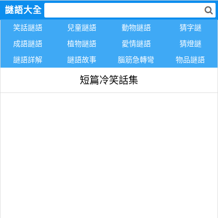
謎語大全
笑話謎語
兒童謎語
動物謎語
猜字謎
成語謎語
植物謎語
愛情謎語
猜燈謎
謎語詳解
謎語故事
腦筋急轉彎
物品謎語
短篇冷笑話集