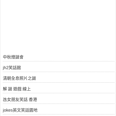
中秋燈謎會
jh2笑話館
清朝全息照片之謎
解 謎 遊戲 線上
氹女朋友笑話 香港
jokes英文笑話園地